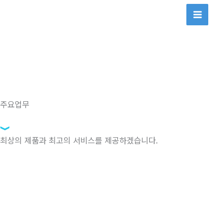
콘
텐
츠
로
건
너
뛰
기
주요업무
최상의 제품과 최고의 서비스를 제공하겠습니다.